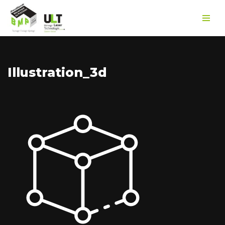
Aller
au
contenu
Illustration_3d