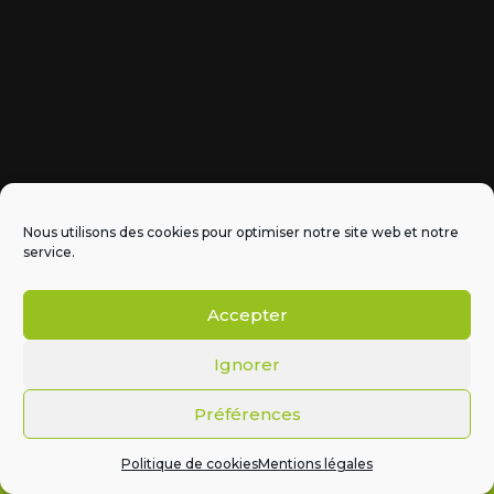
Nous utilisons des cookies pour optimiser notre site web et notre
service.
Accepter
Ignorer
Mentions légales
•
Politique de cookie
s • Conception
Graine Graphique
Préférences
© Réalisation
Graine Graphique
|
Mentions légales
|
Politique de cookies
Mentions légales
Politique de cookies