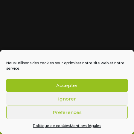
Nous utilisons des cookies pour optimiser notre site web et notre
service.
Accepter
Ignorer
Mentions légales
•
Politique de cookie
s • Conception
Graine Graphique
Préférences
© Réalisation
Graine Graphique
|
Mentions légales
|
Politique de cookies
Mentions légales
Politique de cookies