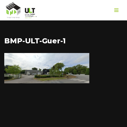
Aller
au
contenu
BMP-ULT-Guer-1